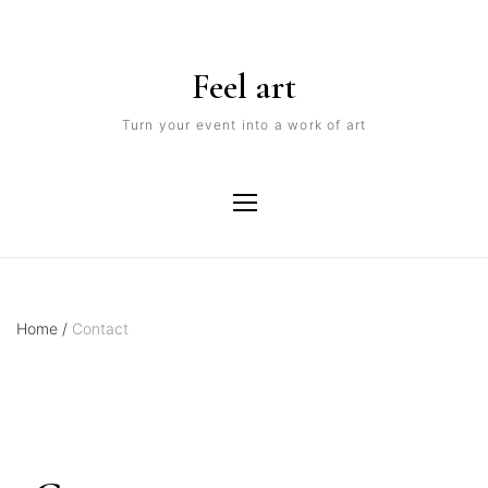
Feel art
Turn your event into a work of art
Home
/
Contact